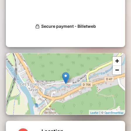
+
−
| ©
Leaflet
OpenStreetMap