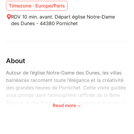
Timezone : Europe/Paris
RDV 10 min. avant. Départ église Notre-Dame
des Dunes - 44380 Pornichet
About
Autour de l’église Notre-Dame des Dunes, les villas
balnéaires racontent toute l’élégance et la créativité
des grandes heures de Pornichet. Cette visite guidée
vous plonge dans l’atmosphère raffinée de la Belle
Époque et des Années folles, à travers un quartier où
Read more
chaque façade affirme son style et sa personnalité.
Tourelles, bow-windows, décors sculptés,
inspirations exotiques ou fantaisistes… les villas