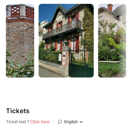
rivalisent d’originalité et témoignent de l’imagination
des architectes comme des personnalités venues
séjourner au bord de l’océan.
Au fil de la promenade, découvrez l’histoire de ce
patrimoine emblématique et les anecdotes qui ont
façonné ce quartier au charme singulier. Une balade
entre architecture, art de vivre balnéaire et douceur
du front de mer.
Tickets