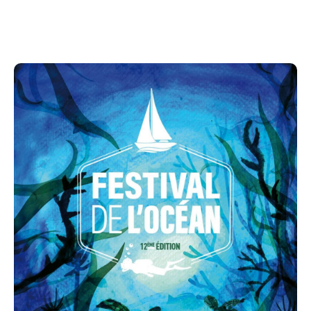
Remise des prix du concours de dessins et
projections en plein air.
Attention, les places sont limitées.
Le Festival de l'Océan est organisé par Tourisme
Ouest Réunion en partenariat avec La Réserve
Naturelle Marine de la Réunion CCSTI Sciences
Réunion Académie de La Réunion Cluster Maritime de
La Réunion
Ville de Saint-Paul Ville de Saint-Leu Ville du Port
Ville de Trois-Bassins Territoire de l'Ouest - Île de La
Réunion TCO