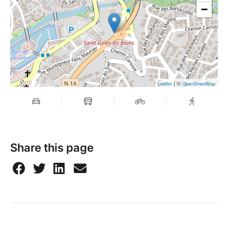
−
| ©
Leaflet
OpenStreetMap
Share this page