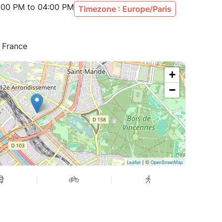
:00 PM to 04:00 PM
Timezone : Europe/Paris
 et Didier mêlent intimement le parlé et la
nsons reprises par les enfants.
, France
+
−
| ©
Leaflet
OpenStreetMap