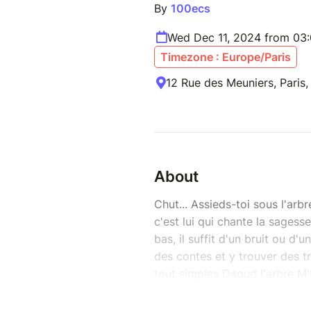
By
100ecs
Wed Dec 11, 2024 from 03
Timezone : Europe/Paris
12 Rue des Meuniers, Paris,
About
Chut... Assieds-toi sous l'arb
c'est lui qui chante la sagesse d
bas, il suffit d'un bruit ou d
des contes et y trouver des tr
tout simples Daoud l'arbre M'to
Tambour Tournant qui livre les
ANGALI GALITRA ! “Raconte, r