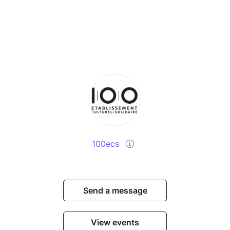
100ecs
Send a message
View events