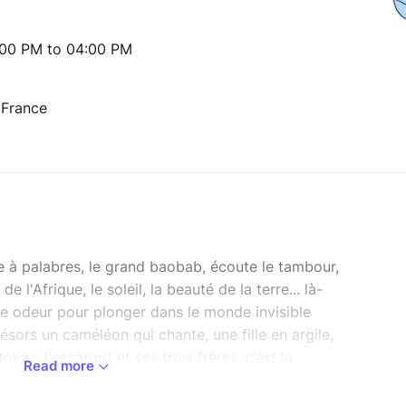
:00 PM to 04:00 PM
 France
re à palabres, le grand baobab, écoute le tambour,
e l'Afrique, le soleil, la beauté de la terre... là-
'une odeur pour plonger dans le monde invisible
ésors un caméléon qui chante, une fille en argile,
ka... l'escargot et ses trois frères, c’est le
Read more
 mots et les histoires. Il suffit de lui demander
aconte...” en malgache