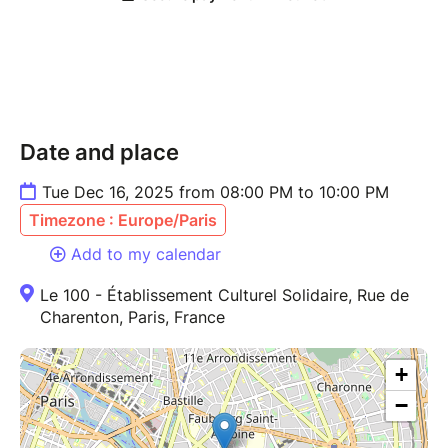
s’affirme comme un redoutable instrument de
fascination.
Avec :
Tiffany Arino – Saint-Just, Julie, Le charretier,
une femme, un bourreau
Date and place
Aya Nour Ayache – Robespierre, Fouquier
Tinville, Mercier, une femme
Tue Dec 16, 2025 from 08:00 PM to 10:00 PM
Balthazar Corvez-Jubin – Hérault-Seychelles,
Timezone : Europe/Paris
Dillon, le Président, un citoyen, un bourreau
Léone Féret Gracia – Lucile, Legendre,
Add to my calendar
Rosalie, Herrmann, un prisonnier
Le 100 - Établissement Culturel Solidaire, Rue de
Valentine Régnier – Danton
Charenton, Paris, France
Alexis Rosenstiehl – Camille Desmoulins,
Adélaïde
+
Alma Teschner – Marion, Philippeau, Dumas,
un garde
−
Félix Winterhalter – Lacroix, Collot d’Herbois,