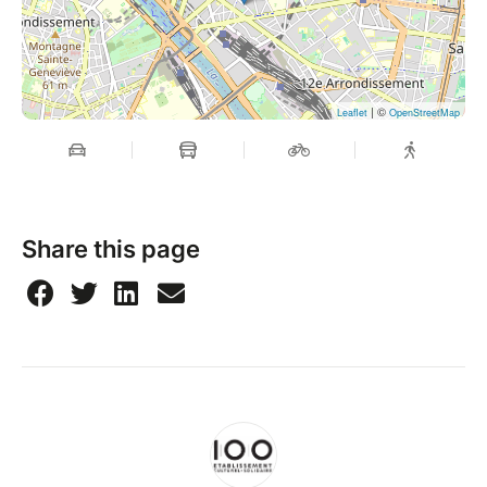
Laflotte, un bourreau
Traduction : Jean-Louis Besson et Jean Jourdheuil
Création visuelle : Santiago Bordils
Création sonore : Jérôme Bousquet
| ©
Régie : Madeleine de Kerros
Leaflet
OpenStreetMap
Coproduction TTE/100ECS​
Durée : 1H55
Share this page