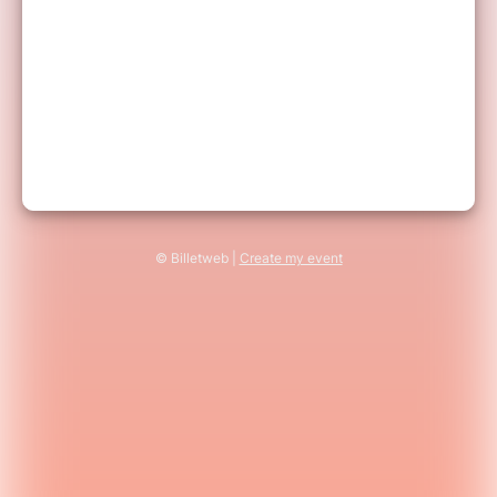
© Billetweb |
Create my event