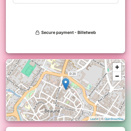
+
−
| ©
Leaflet
OpenStreetMap