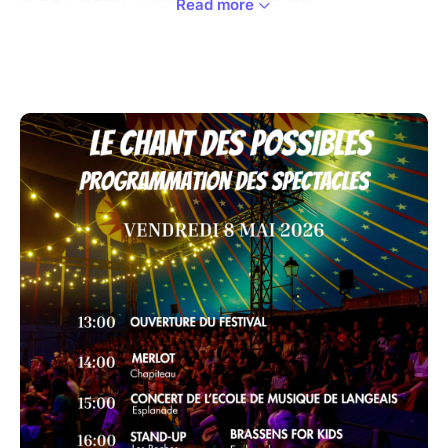
Read more
l'AGRICULTURE, de l'ALIMENTATION et de
l'ECONOMIE CIRCULAIRE. Idéal pour une, voire deux,
journée(s) en famille !
Après avoir accueilli 3 000 visiteurs l'an dernier et les
Ogres de Barback avec leur spectacle PittOcha
Découvrez le programme 2026 !
SOUS LE CHAPITEAU
Vendredi 8 mai :
15h Merlot
19h30 OLDELAF
Samedi 9 mai :
14h Pourquoi Pourquoi
16h Merlot