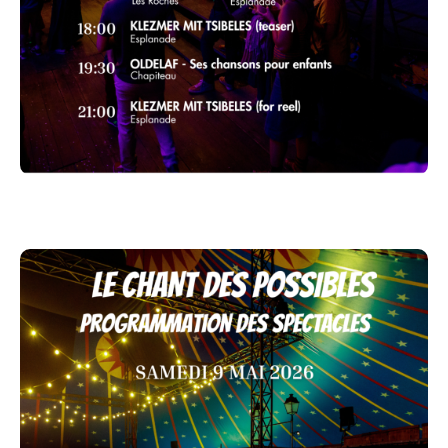
19h30 Lionel Suarez avec MOUSS ET HAKIM
DANS LE DOMAINE
CONCERTS
Le merveilleux sextet
Klezmer mit Tsibeles
, qui réunit
les instruments historiques de la musique Klezmer
dans une configuration unique et originale. Le groupe
pratique une musique brillante, inventive, dansante ou
plus profonde, sans nostalgie mais toujours ancrée
dans la tradition.
Les Petits Métalleux reviennent pour la 2ème année!
Notre mission : Faire découvrir le - gentil- métal aux
enfants et aux plus grands! Un métal musette (avec
accordéon), un métal marrant (avec des bonnes
blagues et des déguisements à la hauteur), un métal