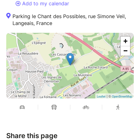
restauration et bar pour passer une bonne journée en
Add to my calendar
famille
Parking le Chant des Possibles, rue Simone Veil,
Langeais, France
+
−
| ©
Leaflet
OpenStreetMap
Share this page