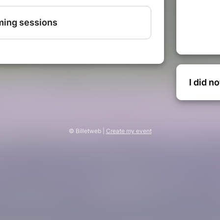
I did n
© Billetweb |
Create my event