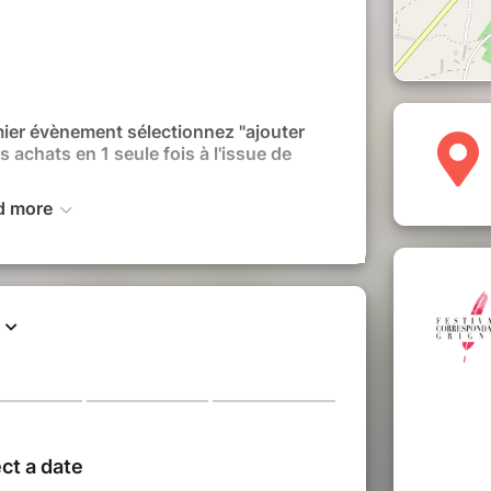
mier évènement sélectionnez "ajouter
s achats en 1 seule fois à l'issue de
d more
u" : si vous choisissez les deux
rée, une réduction s'appliquera
e offre de restauration "pique-
 souhaitent du mardi au samedi, la
our deux personnes vous sera
pour la première lecture du soir via
sponibilité.