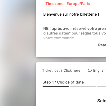
Timezone : Europe/Paris
Bienvenue sur notre billetterie !
NB : après avoir réservé votre pre
d'autres dates" pour régler tous vo
votre commande.
Rea
Pensez au forfait "soirée au Châtea
lectures-spectacles d'une même soi
directement dans votre panier !
Cette année, le Château propose un
nique chic" aux festivaliers qui le
réservation du panier gourmand p
proposée pour tout achat de billet 
notre billetterie sous réserve de di