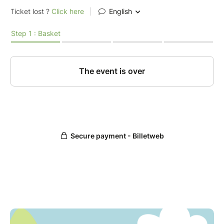
- Patrick Sébastien
- Mathieu Bost
- DJ Fanou
---------------------
L’EXPÉRIENCE MÉMÉ MONETTE
- Festival en plein air, dans les bois
- Ambiance festive et intergénérationnelle
- Un esprit convivial et décalé
- Une identité unique inspirée d’une vraie “Mémé”
---------------------
INFOS PRATIQUES
- 15€ / soir
- 28€ les 2 jours