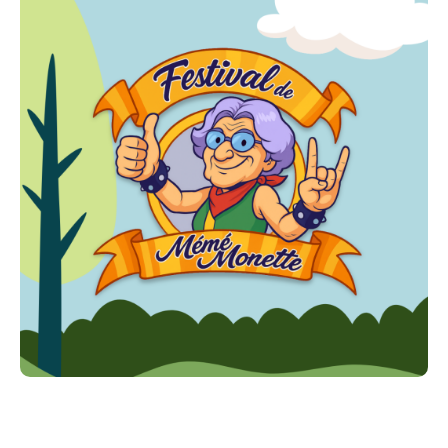
- Gratuit pour les moins de 10 ans
- Restauration & buvette sur place
- Animation bandas
---------------------
- Un festival où l’on vient pour chanter, danser, rire…
et repartir avec des souvenirs plein la tête
- Et petit bonus : toutes les Simone bénéficient d’une
entrée gratuite