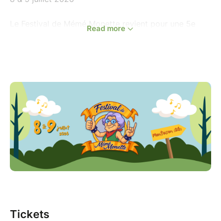
Le Festival de Mémé Monette revient pour une 5e
Read more
édition encore plus festive !
Un événement familial, populaire et convivial, en plein
cœur de la nature, où musique, bonne humeur et
esprit de partage sont les maîtres mots.
---------------------
PROGRAMMATION
Mercredi 8 juillet
- DJ Matafan
- Tom Frager
- Fred Testot alias "Jojo fantaisie"
Tickets
Jeudi 9 juillet