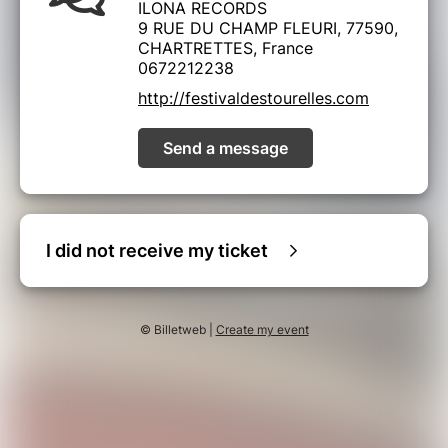
ILONA RECORDS
9 RUE DU CHAMP FLEURI, 77590,
CHARTRETTES, France
0672212238
http://festivaldestourelles.com
Send a message
I did not receive my ticket
© Billetweb |
Create my event