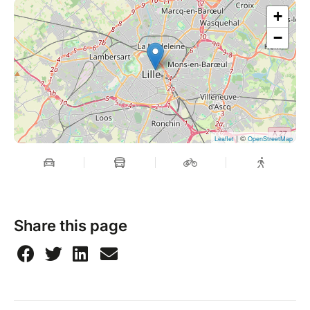
+
−
| ©
Leaflet
OpenStreetMap
Share this page