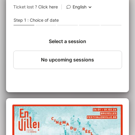
Masterclass gratuite sur réservation
>>> Carte blanche : Résidence point de vue –
point d’écoute (Gsara) <<<
Carte blanche à la résidence d’artiste du
Gsara, accompagnée d’une programmation en
résonance conçue par l’artiste belgo-
rwandaise Victoire Karera Kampire. Rencontre
autour des films, avec Olivier Marboeuf.
La "Résidence point de vue - point d’écoute"
invite chaque année un.e artiste de l’image
(filmant en pellicule) et un.e artiste du son de
réaliser ensemble un film sur un thème donné.
Pour cette 4ème édition, le point de départ du
travail commun était les traces de la colonisation
belge au sein du quartier Matongé à Bruxelles.
>>> 3 Projections <<<
Préface à des fusils pour Banta