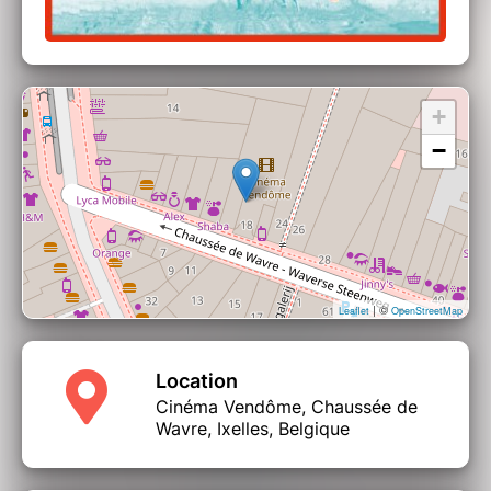
de : Mathieu Kleyebe Abonnenc
FR, 2011 – 22’ VO FR ST EN
Matongé, Ixelles
(work-in-progress - Pièce sonore et
performative présentée
+
par
Lázara Rosell Albear
)
−
Dans
Matongé, Ixelles
, Lázara Rosell Albear
interroge les échos de la colonisation belge
tout en (re)construisant, ensemble avec les
habitants, l’âme de ce "quartier de continents
croisés" qu’est le Matongé d’aujourd’hui.
Electrical Gaza
| ©
de : Rosalind Nashashibi
Leaflet
OpenStreetMap
UK,PL 2015 – 18’ VO ARA ST EN
Location
État des lieux du cinéma du réel belge et
Cinéma Vendôme, Chaussée de
international de l'année,
le festival En ville ! est un
Wavre, Ixelles, Belgique
événement pluriel pour raconter nos territoires,
leurs imaginaires, celles et ceux qui les habitent et
les font vivre.