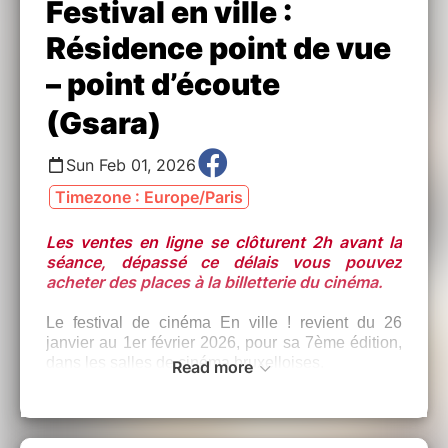
Festival en ville :
Résidence point de vue
– point d’écoute
(Gsara)
Sun Feb 01, 2026
Timezone : Europe/Paris
Les ventes en ligne se clôturent 2h avant la
séance, dépassé ce délais vous pouvez
acheter des places à la billetterie du cinéma.
Le festival de cinéma En ville ! revient du 26
janvier au 1er février 2026, pour sa 7ème édition,
dans les salles de cinéma bruxelloises.
Read more
Séance exceptionnelle, au cinéma Vendôme le
1er février à 14h.