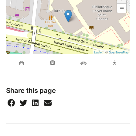
−
| ©
Leaflet
OpenStreetMap
Share this page