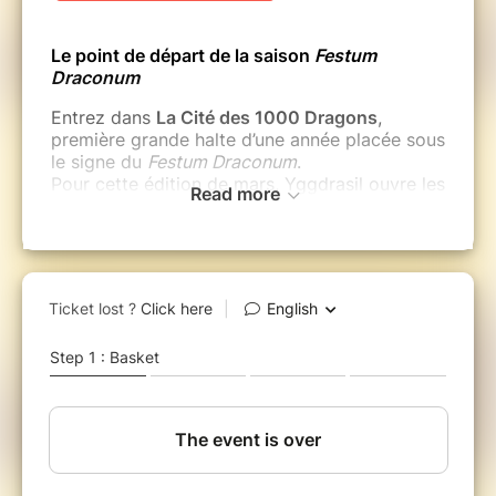
Le point de départ de la saison
Festum
Draconum
Entrez dans
La Cité des 1000 Dragons
,
première grande halte d’une année placée sous
le signe du
Festum Draconum
.
Pour cette édition de mars, Yggdrasil ouvre les
Read more
portes d’un royaume où chaque battement
d’aile résonne comme un appel à l’aventure.
Au cœur d’une cité légendaire, découvrez :
Des dragons de toutes tailles et de
toutes origines
, veillant sur leurs
territoires.
Un véritable hameau immersif
,
artisanal et vivant.
Des troupes extraordinaires
, des
animations participatives et des
rencontres surprenantes.
Des créateurs passionnés
, des univers