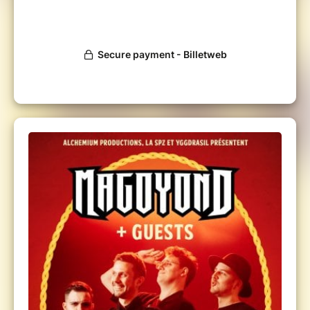
féeriques, fantastiques et steampunk.
Des acteurs
, comédiens de doublage,
chanteurs, musiciens, dessinateurs et
bien d'autres personnalités…
Les premiers chapitres du Festum
Draconnum
, une grande célébration
annuelle où les dragons règnent en
maîtres.
Que vous soyez rêveur, aventurier, maître-
artisan, explorateur ou simple curieux,
la Cité
des 1000 Dragons vous attend
pour un week-
end inoubliable où l’imaginaire prend vie.
Événement gratuit pour les - de 10 ans ( sous
présentation d'un justificatif)