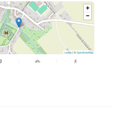
+
−
| ©
Leaflet
OpenStreetMap