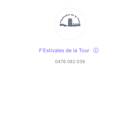
F'Estivales de la Tour
0476 082 039
Send a message
View events