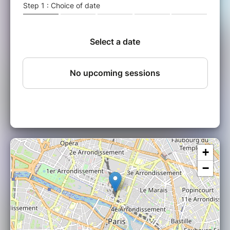
comme Jim Hall et George Benson. Un
mélange de choix : la création d’un son chaud
et évocateur qui lui est propre !
Jeune pianiste israélienne arrivée en France à
l’âge de 7 ans, Nina commence le piano
classique à 9 ans. Issue du Conservatoire
Darius Milhaud d'Aix en Provence et du CMDL,
ses influences principales vont de Bill Evans et
Chet Baker à Shai Maestro en passant par
Brad Mehldau, ou encore Lianne La Havas et
Norah Jones… Pianiste rafraîchissante,
spontanée et solaire, Nina mêle jazz, pop, folk,
chansons et pièces instrumentales, en douceur
et en mettant l'accent sur les mélodies.
+
−
Du 22 juillet au 9 septembre, 50 concerts, 200
musiciens, des dizaines de jameurs, profitent
de l'été pour passer avec vous des soirées
musicales ouvertes, au #FestivalEstivalDeJam
#16.
Vous serez épaté par un jeune batteur