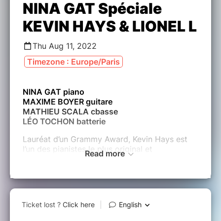
NINA GAT Spéciale
KEVIN HAYS & LIONEL L
Thu Aug 11, 2022
Timezone : Europe/Paris
NINA GAT piano
MAXIME BOYER guitare
MATHIEU SCALA cbasse
LÉO TOCHON batterie
Lauréat d’un Grammy Award, Kevin Hays est
l’un des pianistes le plus original et
Read more
convaincant de sa génération. Avec son
charme mélodique et son sens du style il laisse
une véritable empreinte chargée de swing !
Le guitariste de jazz Lionel Loueke allie quant
à lui ses inspirations approfondies de la
musique africaine traditionnelle et sa vie
passée à étudier près de grands musiciens