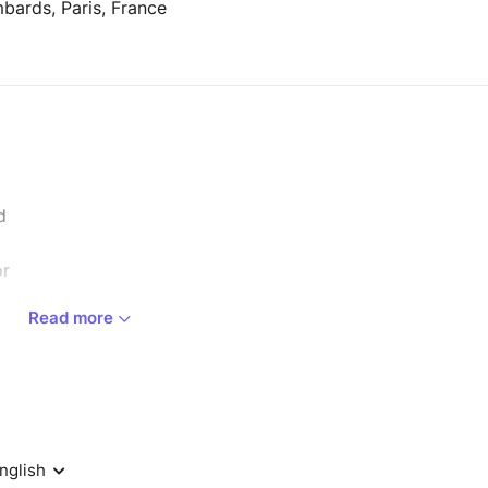
bards, Paris, France
d
r
Read more
nergie créative de Benjamin Sanz, batteur et
e une jam session où l’improvisation et la
compagné de trois musiciens d’exception : Jérémie
jeune talent au son ample et à la sensibilité