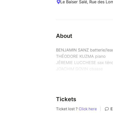
Le Baiser Salé, Rue des Lom
About
BENJAMIN SANZ batterie/lea
THÉODORE KUZMA piano
JÉREMIE LUCCHESE sax téno
JOACHIM GOVIN cbasse
Laissez-vous emporter par l’é
compositeur de renom, qui mèn
tradition se rencontrent.
Tickets
Pour cette soirée, il sera ac
Lucchese au saxophone ténor, 