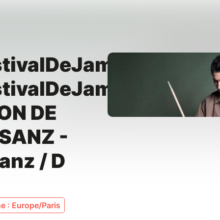
stivalDeJam2026
stivalDeJam2026
ON DE
SANZ -
anz / D
e : Europe/Paris