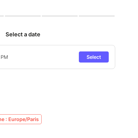
o, dont le jeu libre, brut et percutant navigue
; et Joachim Govin à la contrebasse, musicien
cision harmonique et rythmique. Ensemble, ils
an de Sonny Rollins — ce colosse du ténor dont le
on mélodique ont redéfini les frontières du jazz.
rcours éclectique et de ses collaborations avec
hepp, David Murray ou encore Joëlle Léandre,
 vers des territoires inattendus, portés par une
té d’expression sans limites.
x
e : Europe/Paris
y the creative energy of Benjamin Sanz, the
ser, who leads a jam session where