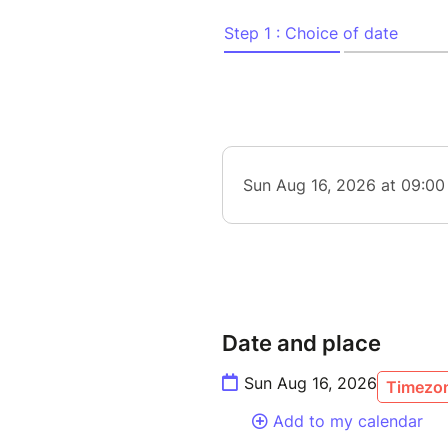
profonde, Oscar Teruel au pian
entre tradition et modernité 
accompli qui privilégie la pré
plongeront dans l'univers tit
swing inépuisable et l'inventi
Benjamin Sanz, fort de son pa
des légendes comme Archie S
saura guider cette jam session
écoute collective et une liber
---------------
BENJAMIN SANZ drums/lead
THÉODORE KUZMA piano
Date and place
JÉREMIE LUCCHESE tenor sa
JOACHIM GOVIN double bass
Sun Aug 16, 2026
Timezon
Let yourself be swept away b
Add to my calendar
renowned drummer and compo