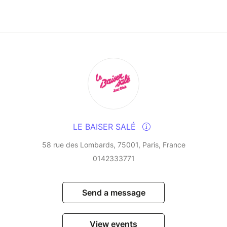
s for a modern, danceable atmosphere. François
Corentin Pujol on keyboards, Laurent Salzard on
 on drums for an energetic fusion of tradition
s, where the boundaries between styles are
mportant thing is to share the music, together. To
ration.
LE BAISER SALÉ
58 rue des Lombards, 75001, Paris, France
0142333771
Send a message
View events