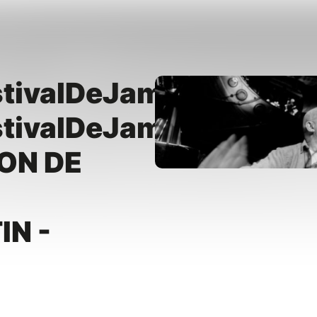
stivalDeJam2026
stivalDeJam2026
ON DE
N -