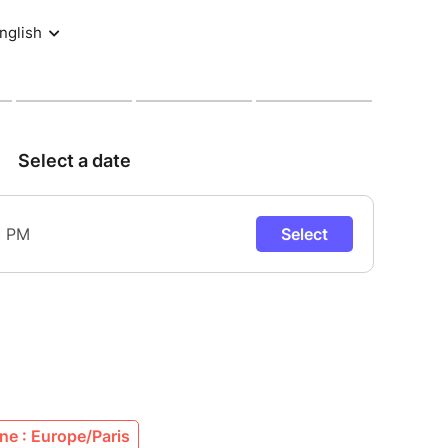
ées uniques. Fils d’une famille de musiciens, il a
enfant contre des rythmes envoûtants du monde
africains – qu’il marie avec une malice contagieuse
le ton, pousse les improvisations et fait vibrer les
ents. Amateurs ou pros, curieux ou passionnés,
groove, portés par la magie des échanges
 Spéciale Electro Funk, un mélange explosif de
norités électroniques pour une ambiance moderne
ntin sera accompagné de Corentin Pujol aux
 basse, et Jean-Baptiste Cortot à la batterie pour
dition et innovation.
, où les frontières entre les styles s’effacent,
ger la musique, ensemble. À vivre, sans
e : Europe/Paris