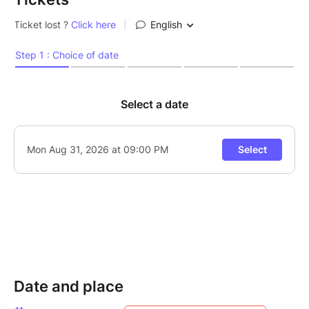
musicales, il mène la jam avec cette énergie joyeuse
et collective propre à ces soirées uniques. Fils d’une
famille de musiciens, il a très tôt troqué son piano
d’enfant contre des rythmes envoûtants du monde
entier – cubains, brésiliens, africains – qu’il marie avec
une malice contagieuse et une énergie sans limites.
Sur scène, c’est lui qui donne le ton, pousse les
improvisations et fait vibrer les cœurs autant que les
instruments. Amateurs ou pros, curieux ou
passionnés, tous se retrouvent dans son groove,
portés par la magie des échanges spontanés.
On commencera par un premier set Spéciale Blues
Funk : l’alliance parfaite entre l’âme du blues et le
groove du funk pour un son puissant et dansant !
François Constantin sera bien accompagné avec Jo
Champ à la guitare et au chant, Romain Labaye à la
Date and place
basse et Édouard Coquard à la batterie pour une