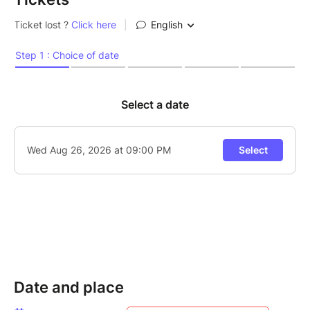
musicales, il mène la jam avec cette énergie joyeuse
et collective propre à ces soirées uniques. Fils d’une
famille de musiciens, il a très tôt troqué son piano
d’enfant contre des rythmes envoûtants du monde
entier – cubains, brésiliens, africains – qu’il marie avec
une malice contagieuse et une énergie sans limites.
Sur scène, c’est lui qui donne le ton, pousse les
improvisations et fait vibrer les cœurs autant que les
instruments. Amateurs ou pros, curieux ou
passionnés, tous se retrouvent dans son groove,
portés par la magie des échanges spontanés.
On commencera par une intro Spéciale Latin Jazz
Salsa : un mélange explosif de jazz sophistiqué, de
rythmes latins chauds et de salsa endiablée pour
vous faire vibrer ! Notre master de la jam sera
entouré de Gregory Ott au piano, Ranto
Date and place
Rakotomalala à la basse et Guido Broglé aux