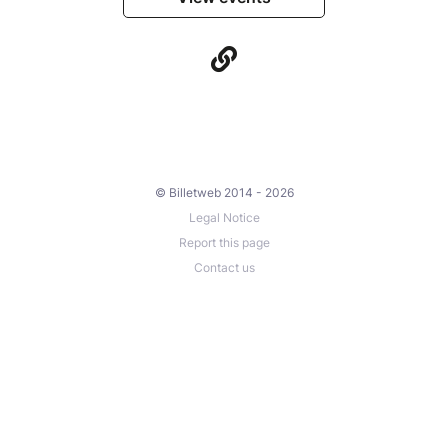
danceable atmosphere!
A jam where every note counts, where the
boundaries between styles are blurred, and where the
most important thing is to share the music, together.
To be experienced, without moderation.
© Billetweb 2014 - 2026
Legal Notice
Report this page
Contact us