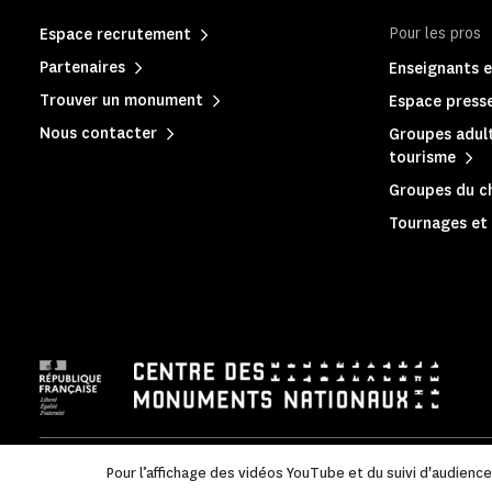
Pour les pros
Espace recrutement
Partenaires
Enseignants e
Trouver un monument
Espace press
Nous contacter
Groupes adult
tourisme
Groupes du c
Tournages et 
Mentions légales
|
Politique de confidentialité
|
Informations
Pour l’affichage des vidéos YouTube et du suivi d'audienc