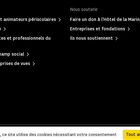
Nous soutenir
t animateurs périscolaires
Faire un don à l'Hôtel de la Mari
e
Entreprises et fondations
es et professionnels du
Ils nous soutiennent
hamp social
prises de vues
 légales et administratives
|
Accessibilité
|
Plan du site
Tout a
e, ce site utilise des cookies nécessitant votre consentement