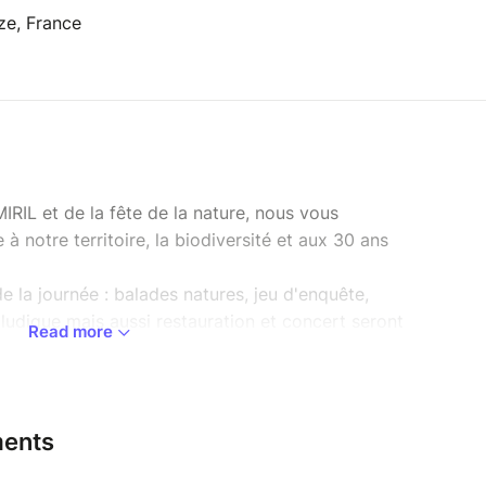
ize, France
IRIL et de la fête de la nature, nous vous
 notre territoire, la biodiversité et aux 30 ans
 la journée : balades natures, jeu d'enquête,
 ludique mais aussi restauration et concert seront
Read more
Loup au coeur de l'île de la Table Ronde.
 île de la Table Ronde
ents
l'arbre nommé fusain, pour apprendre à le