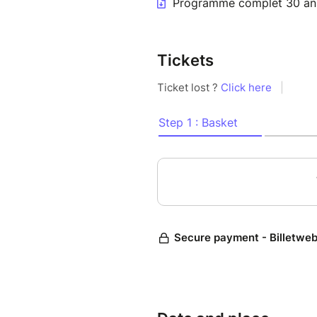
Programme complet 30 an
reconnaitre, le récolter et fa
verrons que d'autres essences
ensuite les remporter ou venir 
Tickets
de Artnatureconnexion.
Animé avec Frédérique de Cue
Balade - À la découverte des
À la découverte des oiseaux 
anecdotes enrichies de 30 ans d
multiplié par 4 en 30 ans. À 
observer. Sur inscription.
Animé par Vincent Gaget, nat
Jeu d'enquête - le passager de
Menez l'enquête sur l'île de la
les enfants et leurs familles 
de la biodiversité de l'île de