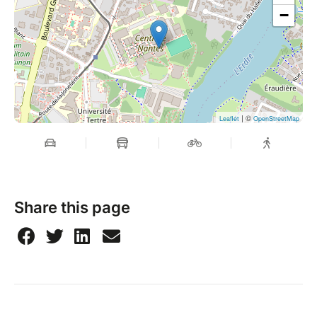
−
| ©
Leaflet
OpenStreetMap
Share this page