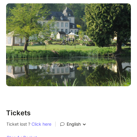
Au programme: animations, conférences et bien
d'autres surprises...pour petits et grands!
Tarif en ligne : 12€
Tarif sur place : 14€
Enfants -12ans : Gratuit
Bloquez dès à présent votre agenda!
Tickets