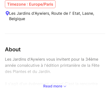
Timezone : Europe/Paris
Les Jardins d'Aywiers, Route de l' Etat, Lasne,
Belgique
About
Les Jardins d'Aywiers vous invitent pour la 34ème
année consécutive à l'édition printanière de la Fête
des Plantes et du Jardin.
Il s'agit d'un événement unique! C'est la rencontre
Read more
dynamique de plus de 200 professionnels du monde
des jardins et de visiteurs enthousiastes, dans un
cadre enchanteur: l'ancienne abbaye cistercienne
d'Aywiers.