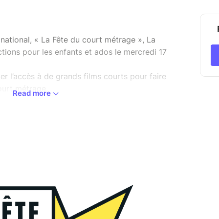
national, « La Fête du court métrage », La
ions pour les enfants et ados le mercredi 17
liter l’accès à de grands films courts pour faire
ourt métrage.
Read more
S
 modifiés - programme complet courant février)