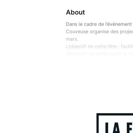
About
Dans le cadre de l’événement 
Couveuse organise des project
mars.
L’objectif de cette fête : faci
découvrir ou redécouvrir le c
SELECTIONS ENFANTS-ADO
(Horaires susceptibles d’être
14h15 : à partir de 7 ans
15h15 : à partir de 5 ans
16h : à partir de 3 ans
16h45 : à partir de 10 ans
18h : à partir de 13 ans
PROJECTIONS