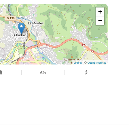
+
−
| ©
Leaflet
OpenStreetMap