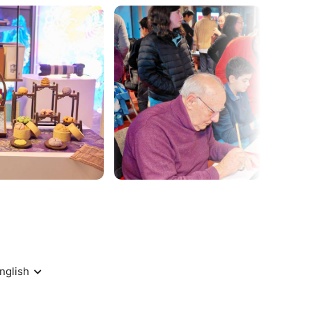
ce immersive, participative et multisensorielle
s à vivre un parcours inédit à travers les
s : marché festif, arts des lettrés, patrimoine
pulaire… chaque étage du Centre révèle une
ns aussi préparé pour vous des expériences
de notre spectacle son et lumière dans le jardin
taculaire de découvrir le Nouvel An chinois
près-midi et la soirée : il inclut une boisson
Pop-up Culture Hub), l’accès à tous les
ons, ainsi que le buffet du soir.
venez quand vous voulez)
timents se transforment en véritable terrain de