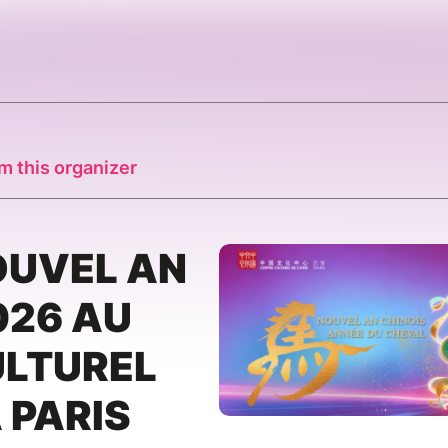
m this organizer
OUVEL AN
026 AU
ULTUREL
 PARIS