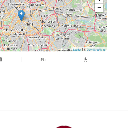
−
re, comment acheter votre billet ?
 de l’élève :
s de 10 ans (10 ans exclus) — 20 €
tir de 10 ans (10 ans inclus) — 25 €
on « Tarif accompagnant » (25 €) apparaîtra :
vous souhaitez venir avec un proche.
| ©
Leaflet
OpenStreetMap
ons demandées.
on « Tarif accompagnant », merci d’indiquer
le NOM de la personne accompagnante.
rmations.
 informations de l’élève ; ensuite, celles de
as saisir ses informations de manière
eignées par l’élève lors de l’achat.
e même famille suivent des cours au Centre,