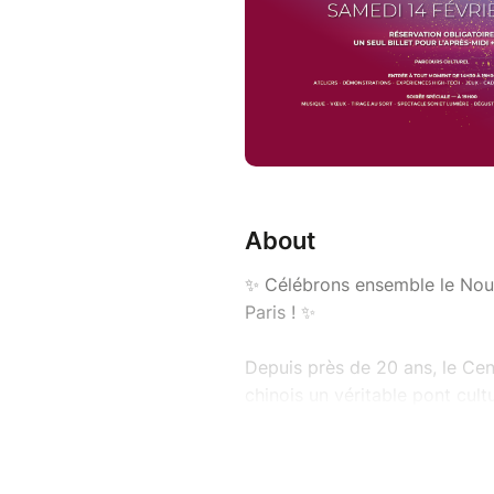
About
✨ Célébrons ensemble le Nouv
Paris ! ✨
Depuis près de 20 ans, le Cen
chinois un véritable pont cult
rendez-vous incontournable, l
familles et tous les amoureux 