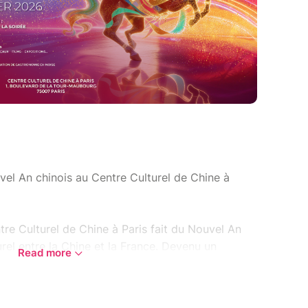
el An chinois au Centre Culturel de Chine à
tre Culturel de Chine à Paris fait du Nouvel An
urel entre la Chine et la France. Devenu un
Read more
’événement réunit chaque année nos élèves, leurs
des traditions chinoises.