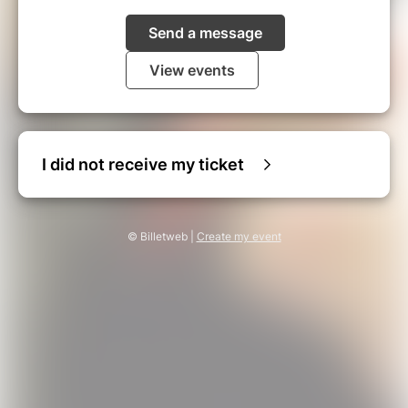
Send a message
View events
I did not receive my ticket
© Billetweb |
Create my event