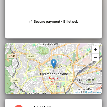
+
−
| ©
Leaflet
OpenStreetMap