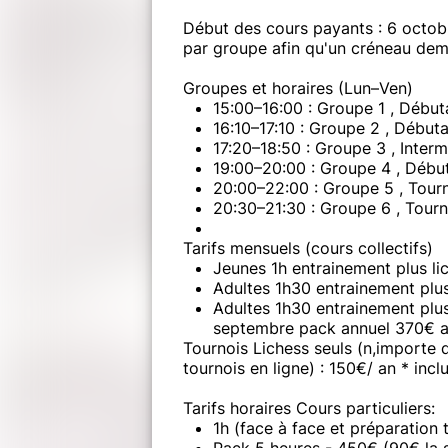
Début des cours payants : 6 octob
par groupe afin qu'un créneau dem
Groupes et horaires (Lun–Ven)
15:00–16:00 : Groupe 1 , Début
16:10–17:10 : Groupe 2 , Début
17:20–18:50 : Groupe 3 , Inter
19:00–20:00 : Groupe 4 , Début
20:00–22:00 : Groupe 5 , Tourn
20:30–21:30 : Groupe 6 , Tourn
Tarifs mensuels (cours collectifs)
Jeunes 1h entrainement plus li
Adultes 1h30 entrainement plu
Adultes 1h30 entrainement plus
septembre pack annuel 370€ a
Tournois Lichess seuls (n,importe
tournois en ligne) : 150€/ an * incl
Tarifs horaires Cours particuliers:
1h (face à face et préparation 
Pack 5 heures - 450€ (90€ la