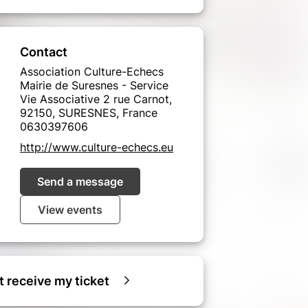
Contact
Association Culture-Echecs
Mairie de Suresnes - Service
Vie Associative 2 rue Carnot,
92150, SURESNES, France
0630397606
http://www.culture-echecs.eu
Send a message
View events
ot receive my ticket