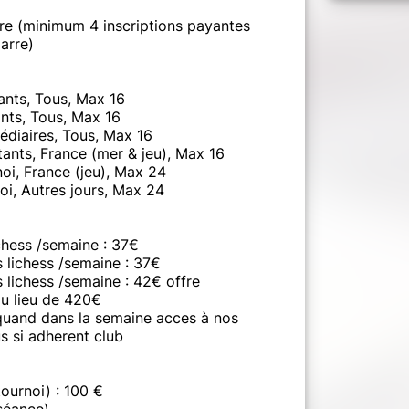
re (minimum 4 inscriptions payantes
arre)
ants, Tous, Max 16
ants, Tous, Max 16
médiaires, Tous, Max 16
ants, France (mer & jeu), Max 16
oi, France (jeu), Max 24
oi, Autres jours, Max 24
chess /semaine : 37€
s lichess /semaine : 37€
 lichess /semaine : 42€ offre
u lieu de 420€
 quand dans la semaine acces à nos
us si adherent club
tournoi) : 100 €
 séance)