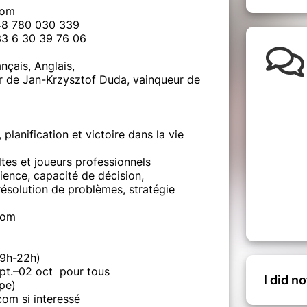
com
+48 780 030 339
33 6 30 39 76 06
nçais, Anglais,
ur de Jan-Krzysztof Duda, vainqueur de
planification et victoire dans la vie
ltes et joueurs professionnels
ience, capacité de décision,
résolution de problèmes, stratégie
oom
19h-22h)
sept.–02 oct pour tous
I did n
upe)
com si interessé