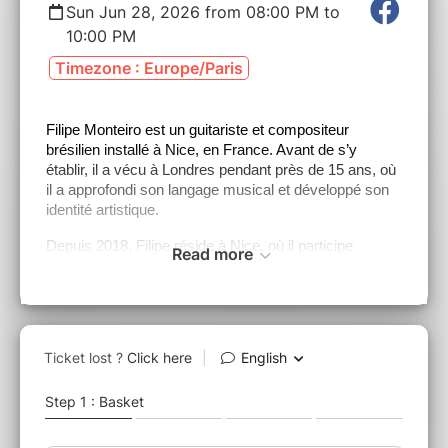
Sun Jun 28, 2026 from 08:00 PM to
10:00 PM
Timezone : Europe/Paris
Filipe Monteiro est un guitariste et compositeur
brésilien installé à Nice, en France. Avant de s’y
établir, il a vécu à Londres pendant près de 15 ans, où
il a approfondi son langage musical et développé son
identité artistique.
Depuis 2018, Filipe réside à Nice, où il participe
Read more
activement à la scène locale. Parallèlement à son
travail de
sideman
, il s’affirme comme leader de son
propre groupe, aux côtés de Yoan Serra (batterie) et
Michael Berthelemy (orgue B3).
Sa musique traverse différents styles, avec un accent
particulier sur l’improvisation collective et l’interaction
entre les musiciens. Le trio explore la sonorité
classique de l’organ trio, en la réinterprétant dans
l’univers original de Filipe.