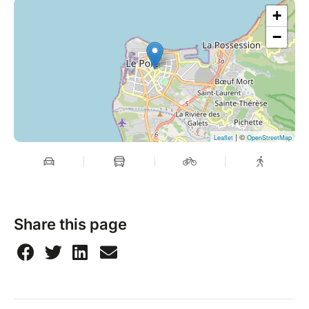
+
−
| ©
Leaflet
OpenStreetMap
Share this page