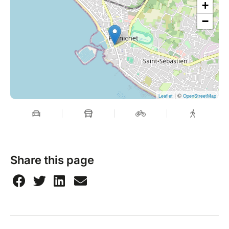
+
−
| ©
Leaflet
OpenStreetMap
Share this page