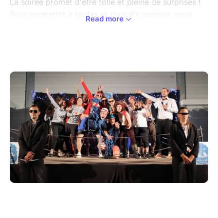
La soirée promet d'être folle et pleine de surprises !
Pour permettre à toutes et tous d'y assister, nous
Read more
gardons le système du tarif fourchette au choix. Ni
justificatif, ni contôle. À vous de choisir votre tarif en
fonction de vos moyens et de votre envie de soutenir
le projet et l'impro en général sur le plateau du
Vercors. =)
Le soir du spectacle pensez à vous munir de votre
billet en version électronique ou papier. Attention 1
personne = 1 place. Les enfants ne peuvent pas être
sur les genoux pendant le spectacle pour des
questions de respect de jauge et de sécurité.