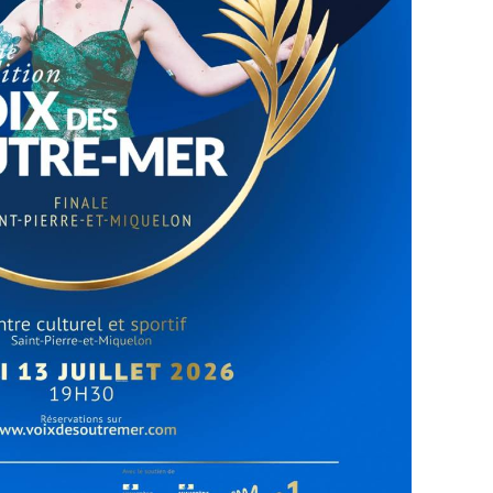
les pré-sélections sont organisées dans chaque
réparation gratuite et délivrée par le biais de
dans chaque territoire, une finale est organisé
ritoires.
oncours à Saint-Pierre et Miquelon ✨
Courants
des Outre-mer, de la mission aux affaires
Miquelon, du Conseil Régional d'Ile-de-France, de
pe SIFA, de la Fondation Orange et de la
Outre-mer de France Télévisions
lectivité territoriale de Saint-Pierre et Miquelon
re et Miquelon