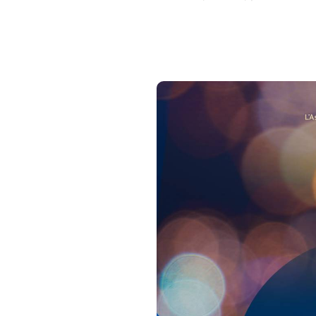
Une semaine de formation lyri
financier de la mission aux af
la mise en avant du patrimoine
Le 13 juillet 2026 à 19h30 à la
Voix des Outre-mer 9ème édit
Avec l’aide de la MAC de Sain
la collectivité territoriale de 
DETECETER, FORMER ET PR
Le concours Voix des Outre-me
Courants, Fabrice di Falco et
voix d’opéra ultramarine. Tou
nombre la musique classique e
apporte son soutien aux lau
de d'une carrière préprofessi
de bourses d'études.
La spécificité du concours est