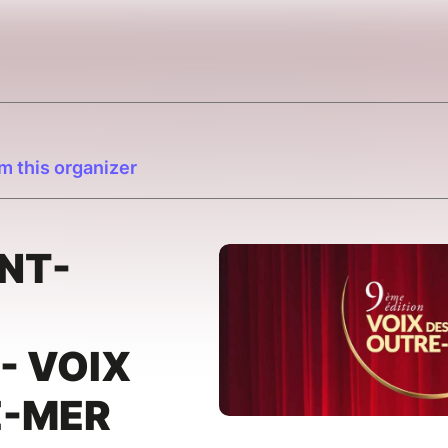
m this organizer
INT-
- VOIX
E-MER