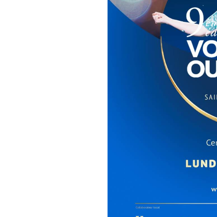
les territoires d'outre-mer : 
territoires, une formation de p
masterclass et coaching privé 
avec jury dans chacun des ter
✨ Merci aux partenaires du c
Une production Les Contres 
Avec le soutien du Ministère 
culturelle de Saint-Pierre et 
la Caisse des dépôts, du grou
compagnie aerienne Corsair.
En partenariat avec Le Pole 
Et en collaboration avec la col
et la prefecture de Saint-Pier