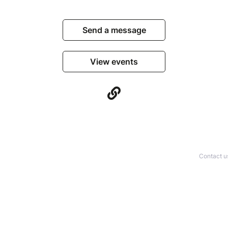
Send a message
View events
Contact u