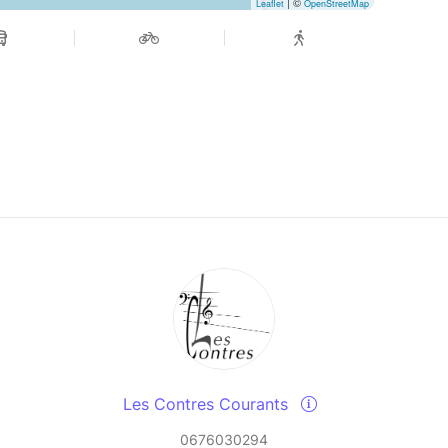
| ©
Leaflet
OpenStreetMap
Les Contres Courants
0676030294