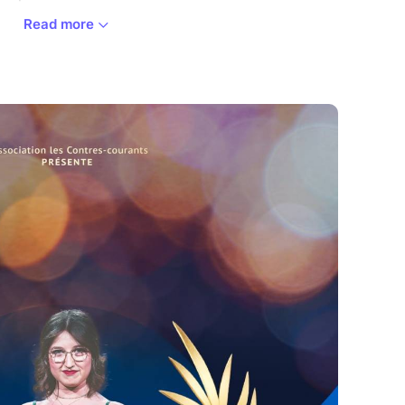
Read more
que organisée dans l’archipel avec le soutien
faires culturelles de Saint-Pierre et Miquelon pour
 et des talents de l’archipel.
 salle du centre culturel et sportif pour la finale
ion.
t-Pierre et Miquelon, le ministère des Outre-mer,
Saint-Pierre et Miquelon, la préfecture.
OMOUVOIR
r, organisé par l’association Les Contres
 Julien Leleu, vise à promouvoir depuis 2017 les
t en cherchant à rendre accessible au plus grand
t l'opéra dans sa diversité, Voix des Outre-mer
réats en les accompagnant dans le développement
onnelle et notamment par le biais de concerts ou
 d’aller à la rencontre des Voix en maillant