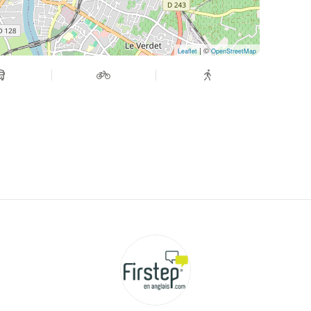
| ©
Leaflet
OpenStreetMap