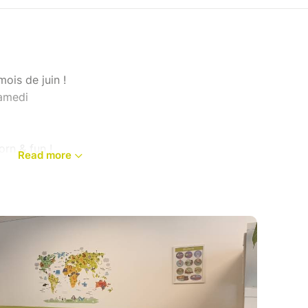
ois de juin !
samedi
rn & fun !
Read more
ternationale
-académique pour découvrir notre méthode et
emière
___________________________________________________
s les âges et tous les niveaux.