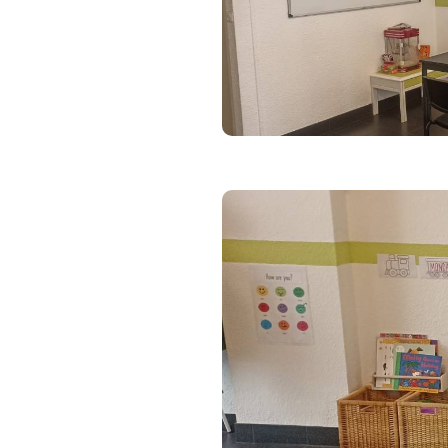
Firstep accueille depuis plus 
Depuis toujours, nous enseig
approche axée sur l'expressio
en anglais ! Pratiquez la lang
formateurs experimentés et ce
________________________________
Toute inscription implique l'a
disponible sur demande ou su
Inscription nominative - offr