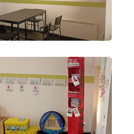
de 10 ans les enfants, adolescents et adultes.
nons de manière ludique et vivante avec une
n orale. Nous allons vous donner envie de parler
ue autrement lors des ateliers animés par nos
rtifiés (TEFL, ©CELTA...)
___________________________________________________
dhésion entière et sans réserve à nos C.G.V
r www.firstepenanglais.com/libourne
e non-cumulable, non-remboursable.