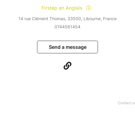
Firstep en Anglais
14 rue Clément Thomas, 33500, Libourne, France
0744561454
Send a message
Contact u