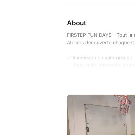
About
FIRSTEP FUN DAYS - Tout le m
Ateliers découverte chaque 
✅ Immersion en mini-groupe
✅ Jeux, quiz, chansons, popco
✅ Une équipe pédagogique in
Une approche ludique et non
notre pédagogie en avant-pr
________________________________
Découvrir le monde en V.O
Un apprentissage adapté à tou