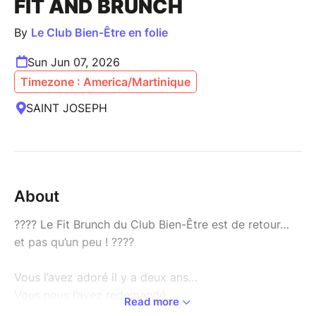
FIT AND BRUNCH
By
Le Club Bien-Être en folie
Sun Jun 07, 2026
Timezone : America/Martinique
SAINT JOSEPH
About
???? Le Fit Brunch du Club Bien-Être est de retour…
et pas qu’un peu ! ????
Vous l’avez adoré il y a deux ans…
Vous nous l’avez redemandé…
Read more