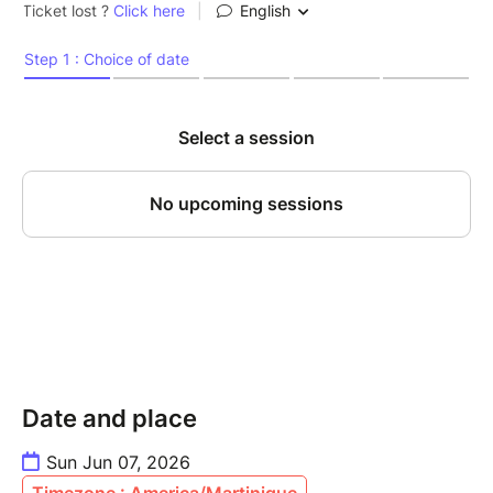
commencer la journée.
Que vous soyez là pour bouger, bruncher, ou les deux
(on sait que ce sera les deux ????), ce Fit Brunch est
fait pour vous !
???? Les places vont partir vite… très vite.
Alors bloquez votre matinée du 10 mai et venez vivre
(ou revivre) cette pépite avec nous !
On vous attend en forme, en sourire… et en appétit
????
Date and place
Sun Jun 07, 2026
Timezone : America/Martinique