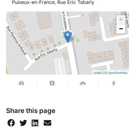
Puiseux-en-France, Rue Éric Tabarly
+
−
| ©
Leaflet
OpenStreetMap
Share this page