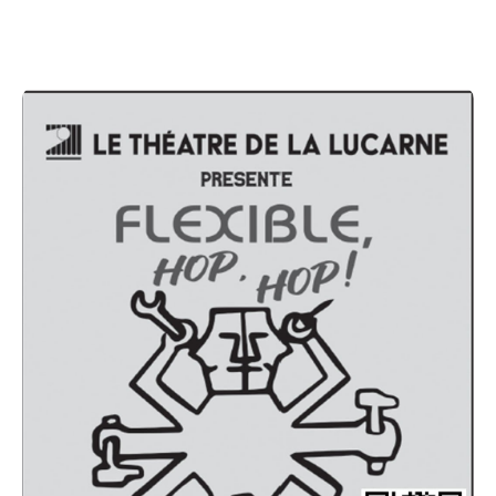
univers professionnel : celui des usines où les
ouvriers s’épuisent à la chaîne pour des
multinationales dont l’unique préoccupation est
d’augmenter leurs profits, quitte à délocaliser leur
activité dans un « paradis ».
Dans cette pièce plus stylisée que réaliste, on
découvre des personnages archétypaux, au profil
sommaire mais précis comme les traits efficaces
d’une caricature et qui penchent parfois vers l’univers
de Chaplin (certains aspects font irrésistiblement
penser à son chef d’oeuvre Les Temps Modernes).
Les scènes se succèdent, rapides et efficaces, pour
nous dépeindre un monde cynique dont les
transformations laissent, un moment du moins,
certains au bord du chemin. Heureusement, au bout
de l’absurde, c’est le rire qui a le dernier mot !