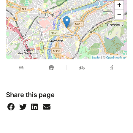
+
−
| ©
Leaflet
OpenStreetMap
Share this page