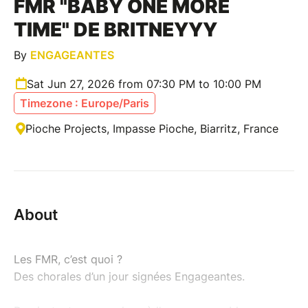
FMR "BABY ONE MORE
TIME" DE BRITNEYYY
By
ENGAGEANTES
Sat Jun 27, 2026 from 07:30 PM to 10:00 PM
Timezone : Europe/Paris
Pioche Projects, Impasse Pioche, Biarritz, France
About
Les FMR, c’est quoi ?
Des chorales d’un jour signées Engageantes.