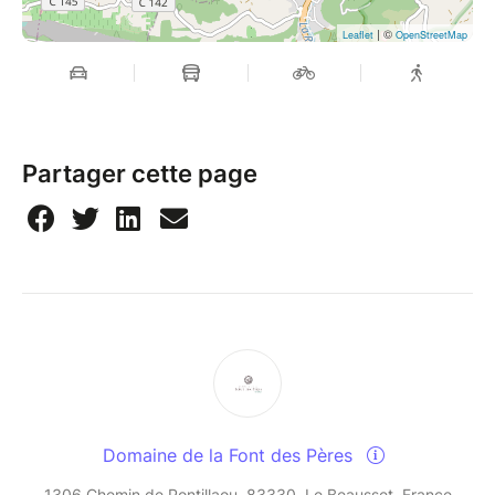
| ©
Leaflet
OpenStreetMap
Partager cette page
Domaine de la Font des Pères
1306 Chemin de Pontillaou, 83330, Le Beausset, France