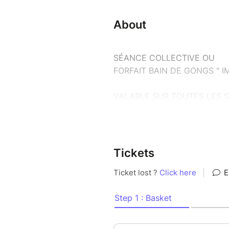
About
SÉANCE COLLECTIVE OU
FORFAIT BAIN DE GONGS " I
VALABLE SUR TOUTES LES 
SON ETRE COURANT L ANNE
Agenda :
Tickets
JEUDI 15 JANVIER 2026
JEUDI 12 FEVRIER 2026
JEUDI 12 MARS 2026
JEUDI 23 AVRIL 2026
JEUDI 21 MAI 2026
JEUDI 18 JUIN 2026