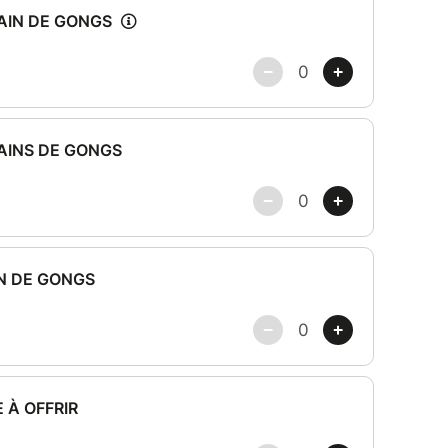
NÉE 2026 SONT EN COURS D'ELABORATION
SENTE PUR VIVRE PLEINEMENT LA SÉANCE
 durent environ 1h15 et ne sont pas Nominatif
votre boite émail, qui vous permettrons de vous
 Séances de votre choix de Bain de Gongs
C LE CODE
iliser en saisissant les Bons recus et pour
ces ici sur le lien