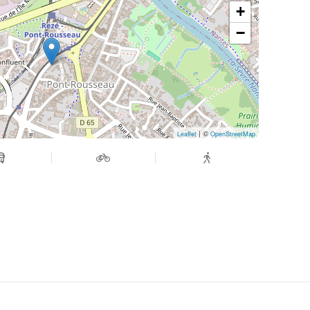
+
−
| ©
Leaflet
OpenStreetMap