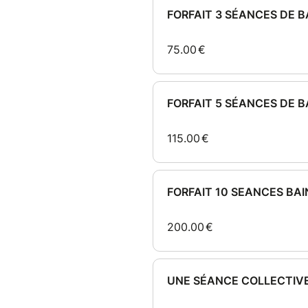
JEUDI 23 JUILLET 2026
JEUDI 10 SEPTEMBRE 2026...
LES DATES DE LA FIN D'AN
TOUS LE MATERIEL EST PRE
Les séances de Bain de Gongs
Vous recevrez les Bons dans 
inscrire gratuitement sur les
"Immersion Vibratoire" AVE
Les séances sont ENSUITE a ut
reserver gratuitement vos séan