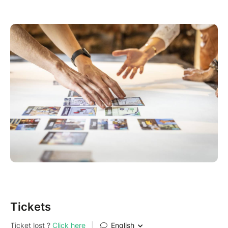
Durée : 3h
Prix : libre et conscient (5€ suggéré pour
financer l'association)
Des photos et vidéos seront prises pendant cet
événement pour la communication d'ESE (site web,
réseaux sociaux, newsletter). Vous pourrez indiquer
votre choix lors de l'inscription.
Tickets