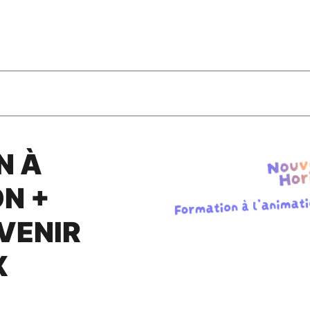
N À
ON +
VENIR
X