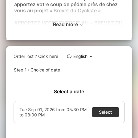
apportez votre coup de pédale près de chez
vous au projet «
Brevet du Cycliste
».
APPORTEZ VOTRE ENERGIE AU « BREVET DU
Read more
CYCLISTE »
Chaque année, plus de
10 000 enfants
sont
formés à la conduite du vélo en Wallonie. Le
programme «
Brevet du Cycliste
» offre aux
élèves de 5ème primaire la perspective de
devenir acteurs de leur mobilité. Pour
apprendre les bases de la conduite à vélo
dans la circulation en sécurité, les enfants sont
encadrés par leurs enseignants, les formateurs
de Pro Velo mais aussi par des
accompagnateurs bénévoles.
Les accompagnateurs ont un
rôle essentiel au
bon déroulement de ces formations
. C’est
pourquoi nous faisons appel à vous, les
cyclistes convaincu.e.s !