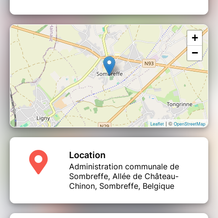
Que vous soyez parent, grand-parent, ou
simplement passionné.e de vélo, soyez les
bienvenu.e.s !
+
LES MISSIONS D’UN ACCOMPAGNATEUR
−
VELO
Vos missions si vous l’acceptez :
participer à une formation gratuite ;
apprendre les bases de
l’accompagnement de groupe dans la
circulation ;
accompagner ponctuellement, en
| ©
Leaflet
OpenStreetMap
fonction de vos disponibilités, des
sorties vélos dans des écoles près de
chez vous.
Location
Administration communale de
LA FORMATION
Sombreffe, Allée de Château-
Cette formation de 2h30 alterne des modules
Chinon, Sombreffe, Belgique
théoriques, méthodologiques et de la mise en
pratique sur voirie.
Vous y apprendrez les règles spécifiques du