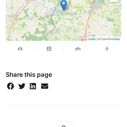
•d’un temps de lecture orale des productions,
•d’un temps d'échanges (notamment sur la posture,
la façon de mener un atelier d'écriture)
MÉTHODE
| ©
Leaflet
OpenStreetMap
Travaux pratiques :
Expérimenter l'écriture créative comme moyen de
découverte et de connaissance de soi et des autres
EN SAVOIR PLUS SUR MOI
Share this page
Je suis formée par Evelyne Plantier qui a créé le
concept d’atelier d’écriture partagé. J'anime des
ateliers d'écriture depuis 2015 et j'anime la formation
avec l'ARPAE depuis 2020.
HORAIRES
Samedi 14 mars et dimanche 15 mars 2026
9h00-17h00 (14 heures de formation)