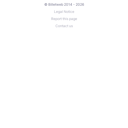
© Billetweb 2014 - 2026
Nombre minimum de stagiaires : 2
Legal Notice
Nombre maximum de stagiaires : 10
Report this page
Contact us
INSCRIPTION possible jusqu’au samedi 7 mars 2026,
minuit
RENSEIGNEMENTS ET INSCRIPTION
Virginie Treluyer, Papillons en Fleurs
papillonsenfleurs@gmail.com
Virginie