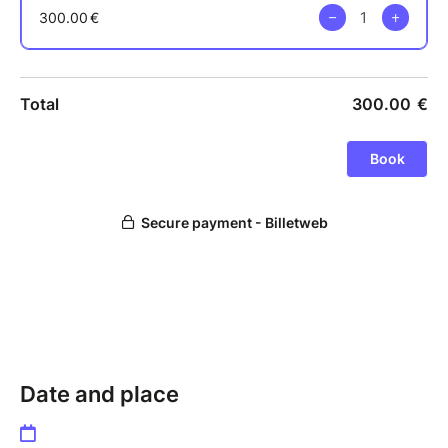
formulaire sera supprimé.
En cas d'annulation du stage par l'organisateur, les
cartes seront remboursées et les chèques renvoyés.
Le solde de 200 € sera à régler le matin du premier
jour de stage, par chèque, espèces ou carte.
Sur demande par mail bsensfelder@gmail.com, une
facture sera établie.
Date and place