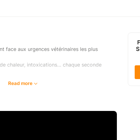
F
S
t face aux urgences vétérinaires les plus
 de chaleur, intoxications… chaque seconde
Read more
 clés pour intervenir en attendant le vétérinaire.
expérience préalable nécessaire.
nnequin pédagogique
é.
rgence