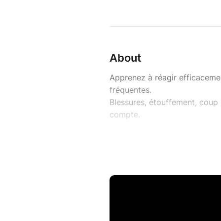
About
Apprenez à réagir efficacemen
fréquentes.
Blessures, étouffement, coup
compte.
Cette formation vous donne les
- Accessible à tous – Aucune 
- Théorie + pratique sur ma
❌ Aucun animal n’est manipul
Objectifs de la formation
Savoir reconnaître une u