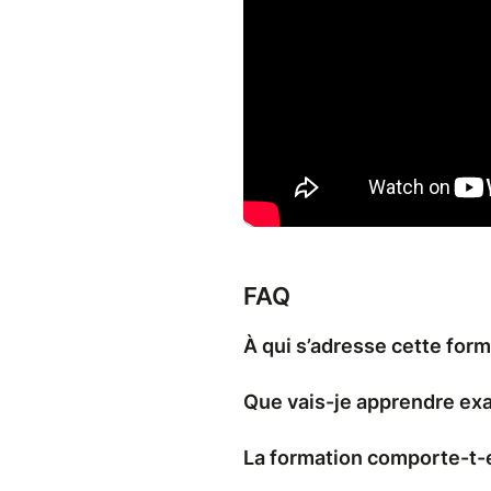
Adopter les bons gestes po
Gagner du temps précieux
Agir en sécurité pour soi 
Contenu abordé
Évaluation de l’état de sa
Gestes de premiers secour
cardiaque, coup de chale
Réanimation, immobilisati
Mise en situation pratique
FAQ
À qui s’adresse cette form
Que vais-je apprendre ex
La formation comporte-t-el