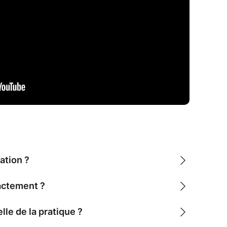
ur stabiliser l’animal
 avant la prise en charge pro
et pour l’animal
nté de l’animal
s : saignement, inconscience, plaie, arrêt
ur…
on, manipulation d’urgence
ation ?
actement ?
le de la pratique ?