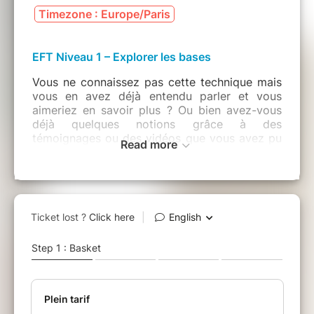
Timezone : Europe/Paris
EFT Niveau 1 – Explorer les bases
Vous ne connaissez pas cette technique mais
vous en avez déjà entendu parler et vous
aimeriez en savoir plus ? Ou bien avez-vous
déjà quelques notions grâce à des
témoignages ou des vidéos que vous avez pu
Read more
voir et
vous souhaitez acquérir des bases
solides pour pouvoir pratiquer efficacement
?
L’EFT (Emotional Freedom Techniques) est une
t
echnique de libération des émotions
,
méthode psycho-énergétique qui permet de
se libérer des émotions désagréables telles
que stress, crises de panique, colère,
traumatismes, phobies, trac lors des examens
et entretiens d’embauche, manque de
confiance en soi ainsi que douleurs physiques
en tous genres.