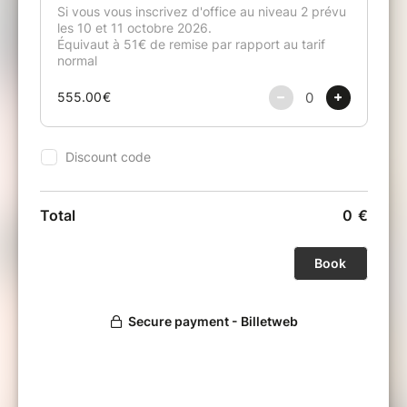
émotionnelle ?
La « Technique du Récit » pour
neutraliser la charge émotionnelle d’un
souvenir pénible
La notion de « Partage des Bénéfices »
Que faire quand ça ne marche pas ?
Des exercices pratiques supervisés et
démonstrations sur des cas réels
Vous recevrez un livret avec la documentation
de base
vous permettant de pratiquer de
suite.
Ce stage s’adresse autant aux particuliers
qu’aux professionnels et thérapeutes de tous
horizons
car l’EFT se combine à merveille
avec d’autres techniques.
A l’issue du stage vous repartirez avec
un
outil précieux d’une efficacité étonnante
qui
vous servira toute votre vie.
Vous saurez alors
utiliser l’EFT pour le pratiquer sur vous-même
et sur d’autres
.
Attention, pour une utilisation dans un cadre