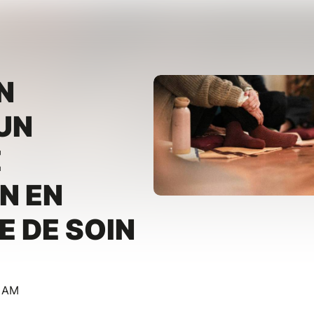
N
 UN
E
N EN
 DE SOIN
0 AM