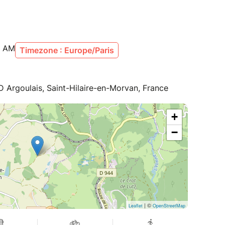
0 AM
Timezone : Europe/Paris
D Argoulais, Saint-Hilaire-en-Morvan, France
+
−
| ©
Leaflet
OpenStreetMap