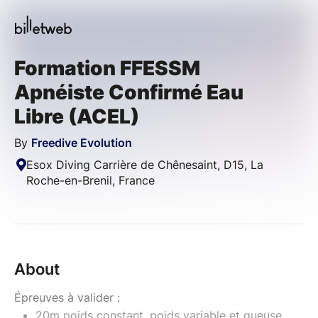
Formation FFESSM
Apnéiste Confirmé Eau
Libre (ACEL)
By
Freedive Evolution
Esox Diving Carrière de Chênesaint, D15, La
Roche-en-Brenil, France
About
Épreuves à valider :
20m poids constant, poids variable et gueuse