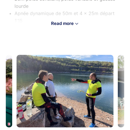
lourde
Apnée dynamique de 50m et 4 x 25m départ
1'15
Read more
Apnée statique de 2'30
Sauvetage à 10m
Connaissances théoriques
Manuel de formation à retrouver
ici
Le candidat doit être déjà prêt.
Attention cette formation nécessite le RIFAA et d'être
déjà titulaire de l'AEL ou de l'AP (ou A2). Nous
consulter si ce n'est pas le cas.