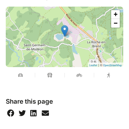
+
−
| ©
Leaflet
OpenStreetMap
Share this page